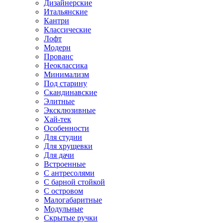
Дизайнерские
Итальянские
Кантри
Классические
Лофт
Модерн
Прованс
Неоклассика
Минимализм
Под старину
Скандинавские
Элитные
Эксклюзивные
Хай-тек
Особенности
Для студии
Для хрущевки
Для дачи
Встроенные
С антресолями
С барной стойкой
С островом
Малогабаритные
Модульные
Скрытые ручки