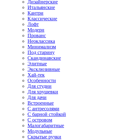
Дизайнерские
Итальянские
Кантри
Классические
Лофт
Модерн
Прованс
Неоклассика
Минимализм
Под старину
Скандинавские
Элитные
Эксклюзивные
Хай-тек
Особенности
Для студии
Для хрущевки
Для дачи
Встроенные
С антресолями
С барной стойкой
С островом
Малогабаритные
Модульные
Скрытые ручки