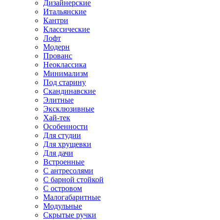
Дизайнерские
Итальянские
Кантри
Классические
Лофт
Модерн
Прованс
Неоклассика
Минимализм
Под старину
Скандинавские
Элитные
Эксклюзивные
Хай-тек
Особенности
Для студии
Для хрущевки
Для дачи
Встроенные
С антресолями
С барной стойкой
С островом
Малогабаритные
Модульные
Скрытые ручки