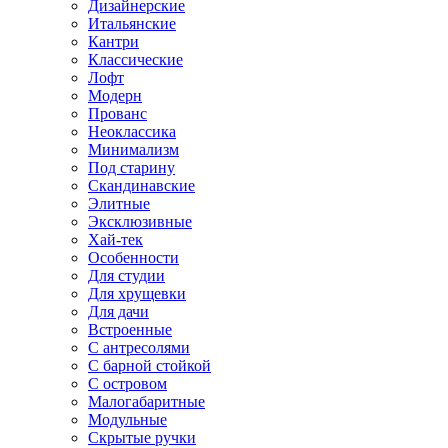
Дизайнерские
Итальянские
Кантри
Классические
Лофт
Модерн
Прованс
Неоклассика
Минимализм
Под старину
Скандинавские
Элитные
Эксклюзивные
Хай-тек
Особенности
Для студии
Для хрущевки
Для дачи
Встроенные
С антресолями
С барной стойкой
С островом
Малогабаритные
Модульные
Скрытые ручки