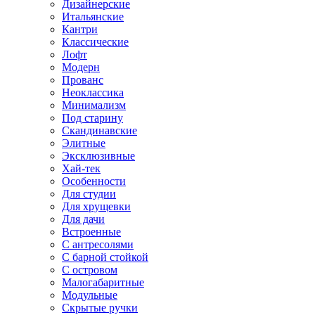
Дизайнерские
Итальянские
Кантри
Классические
Лофт
Модерн
Прованс
Неоклассика
Минимализм
Под старину
Скандинавские
Элитные
Эксклюзивные
Хай-тек
Особенности
Для студии
Для хрущевки
Для дачи
Встроенные
С антресолями
С барной стойкой
С островом
Малогабаритные
Модульные
Скрытые ручки