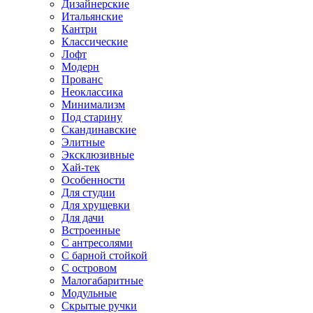
Дизайнерские
Итальянские
Кантри
Классические
Лофт
Модерн
Прованс
Неоклассика
Минимализм
Под старину
Скандинавские
Элитные
Эксклюзивные
Хай-тек
Особенности
Для студии
Для хрущевки
Для дачи
Встроенные
С антресолями
С барной стойкой
С островом
Малогабаритные
Модульные
Скрытые ручки