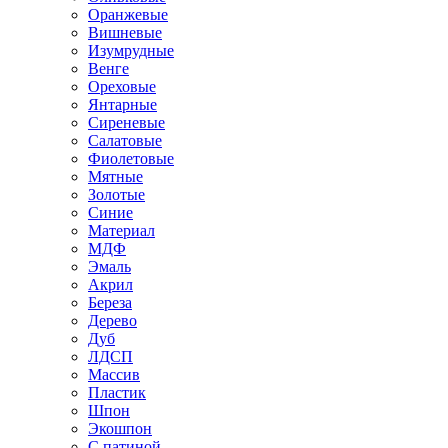
Оранжевые
Вишневые
Изумрудные
Венге
Ореховые
Янтарные
Сиреневые
Салатовые
Фиолетовые
Мятные
Золотые
Синие
Материал
МДФ
Эмаль
Акрил
Береза
Дерево
Дуб
ЛДСП
Массив
Пластик
Шпон
Экошпон
С патиной