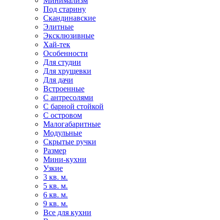
Минимализм
Под старину
Скандинавские
Элитные
Эксклюзивные
Хай-тек
Особенности
Для студии
Для хрущевки
Для дачи
Встроенные
С антресолями
С барной стойкой
С островом
Малогабаритные
Модульные
Скрытые ручки
Размер
Мини-кухни
Узкие
3 кв. м.
5 кв. м.
6 кв. м.
9 кв. м.
Все для кухни