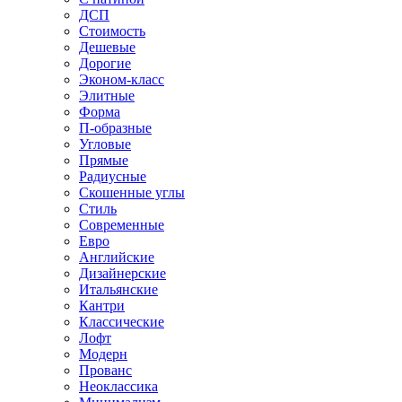
ДСП
Стоимость
Дешевые
Дорогие
Эконом-класс
Элитные
Форма
П-образные
Угловые
Прямые
Радиусные
Скошенные углы
Стиль
Современные
Евро
Английские
Дизайнерские
Итальянские
Кантри
Классические
Лофт
Модерн
Прованс
Неоклассика