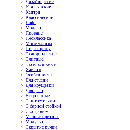
Дизайнерские
Итальянские
Кантри
Классические
Лофт
Модерн
Прованс
Неоклассика
Минимализм
Под старину
Скандинавские
Элитные
Эксклюзивные
Хай-тек
Особенности
Для студии
Для хрущевки
Для дачи
Встроенные
С антресолями
С барной стойкой
С островом
Малогабаритные
Модульные
Скрытые ручки