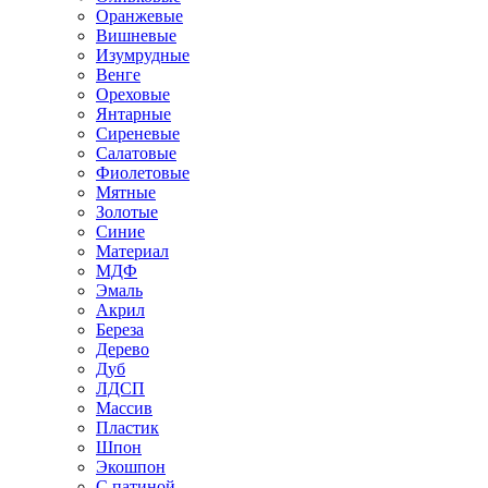
Оранжевые
Вишневые
Изумрудные
Венге
Ореховые
Янтарные
Сиреневые
Салатовые
Фиолетовые
Мятные
Золотые
Синие
Материал
МДФ
Эмаль
Акрил
Береза
Дерево
Дуб
ЛДСП
Массив
Пластик
Шпон
Экошпон
С патиной