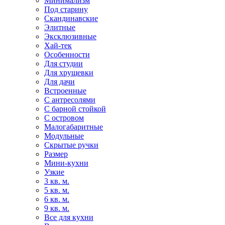
Минимализм
Под старину
Скандинавские
Элитные
Эксклюзивные
Хай-тек
Особенности
Для студии
Для хрущевки
Для дачи
Встроенные
С антресолями
С барной стойкой
С островом
Малогабаритные
Модульные
Скрытые ручки
Размер
Мини-кухни
Узкие
3 кв. м.
5 кв. м.
6 кв. м.
9 кв. м.
Все для кухни