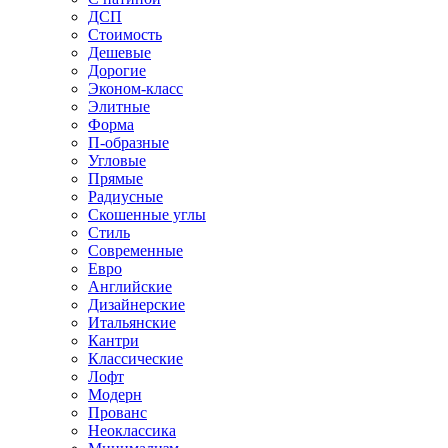
ДСП
Стоимость
Дешевые
Дорогие
Эконом-класс
Элитные
Форма
П-образные
Угловые
Прямые
Радиусные
Скошенные углы
Стиль
Современные
Евро
Английские
Дизайнерские
Итальянские
Кантри
Классические
Лофт
Модерн
Прованс
Неоклассика