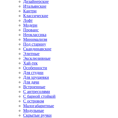
Дизайнерские
Итальянские
Кантри
Классические
Лофт
Модерн
Прованс
Неоклассика
Минимализм
Под старину
Скандинавские
Элитные
Эксклюзивные
Хай-тек
Особенности
Для студии
Для хрущевки
Для дачи
Встроенные
С антресолями
С барной стойкой
С островом
Малогабаритные
Модульные
Скрытые ручки