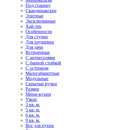
Минимализм
Под старину
Скандинавские
Элитные
Эксклюзивные
Хай-тек
Особенности
Для студии
Для хрущевки
Для дачи
Встроенные
С антресолями
С барной стойкой
С островом
Малогабаритные
Модульные
Скрытые ручки
Размер
Мини-кухни
Узкие
3 кв. м.
5 кв. м.
6 кв. м.
9 кв. м.
Все для кухни