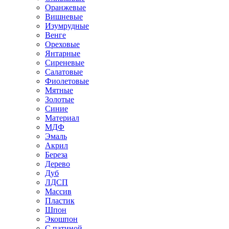
Оранжевые
Вишневые
Изумрудные
Венге
Ореховые
Янтарные
Сиреневые
Салатовые
Фиолетовые
Мятные
Золотые
Синие
Материал
МДФ
Эмаль
Акрил
Береза
Дерево
Дуб
ЛДСП
Массив
Пластик
Шпон
Экошпон
С патиной