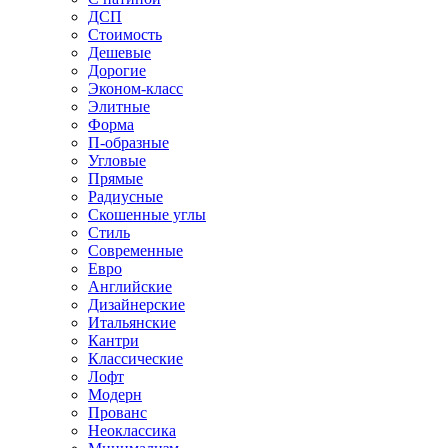
ДСП
Стоимость
Дешевые
Дорогие
Эконом-класс
Элитные
Форма
П-образные
Угловые
Прямые
Радиусные
Скошенные углы
Стиль
Современные
Евро
Английские
Дизайнерские
Итальянские
Кантри
Классические
Лофт
Модерн
Прованс
Неоклассика