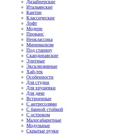
Дизайнерские
Итальянские
Кантри
Классические
Лофт
Модерн
Прованс
Неоклассика
Минимализм
Под старину
Скандинавские
Элитные
Эксклюзивные
Хай-тек
Особенности
Для студии
Для хрущевки
Для дачи
Встроенные
С антресолями
С барной стойкой
С островом
Малогабаритные
Модульные
Скрытые ручки