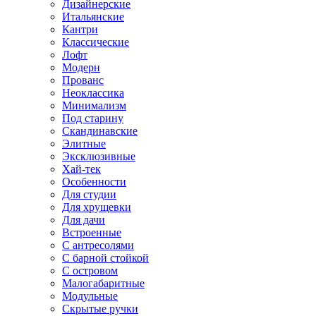
Дизайнерские
Итальянские
Кантри
Классические
Лофт
Модерн
Прованс
Неоклассика
Минимализм
Под старину
Скандинавские
Элитные
Эксклюзивные
Хай-тек
Особенности
Для студии
Для хрущевки
Для дачи
Встроенные
С антресолями
С барной стойкой
С островом
Малогабаритные
Модульные
Скрытые ручки