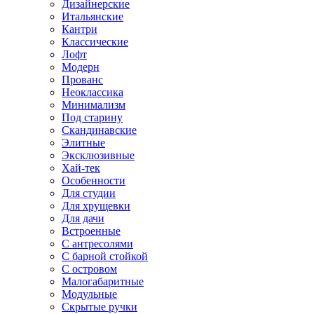
Дизайнерские
Итальянские
Кантри
Классические
Лофт
Модерн
Прованс
Неоклассика
Минимализм
Под старину
Скандинавские
Элитные
Эксклюзивные
Хай-тек
Особенности
Для студии
Для хрущевки
Для дачи
Встроенные
С антресолями
С барной стойкой
С островом
Малогабаритные
Модульные
Скрытые ручки