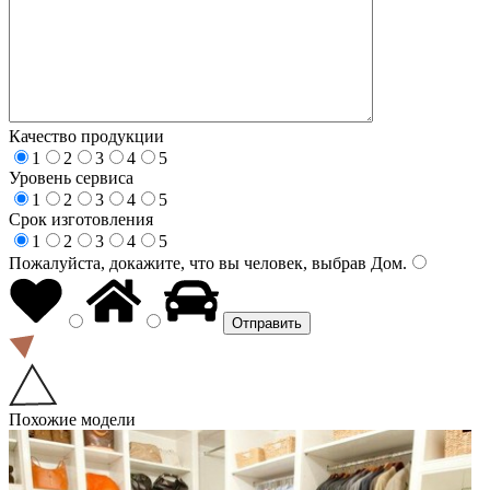
Качество продукции
1
2
3
4
5
Уровень сервиса
1
2
3
4
5
Срок изготовления
1
2
3
4
5
Пожалуйста, докажите, что вы человек, выбрав
Дом
.
Похожие модели