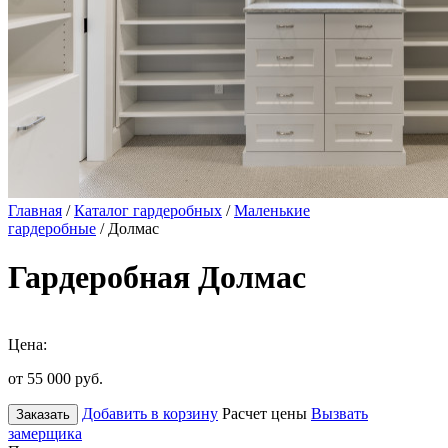
Главная
/
Каталог гардеробных
/
Маленькие
гардеробные
/ Долмас
Гардеробная Долмас
Цена:
от 55 000
руб.
Добавить в корзину
Расчет цены
Вызвать
Заказать
замерщика