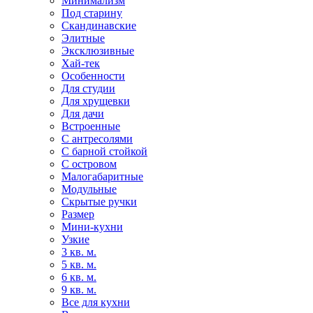
Минимализм
Под старину
Скандинавские
Элитные
Эксклюзивные
Хай-тек
Особенности
Для студии
Для хрущевки
Для дачи
Встроенные
С антресолями
С барной стойкой
С островом
Малогабаритные
Модульные
Скрытые ручки
Размер
Мини-кухни
Узкие
3 кв. м.
5 кв. м.
6 кв. м.
9 кв. м.
Все для кухни