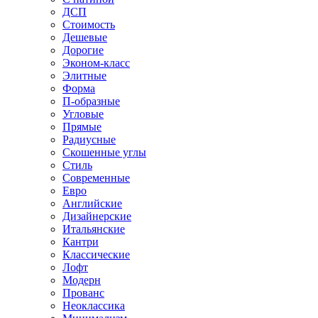
ДСП
Стоимость
Дешевые
Дорогие
Эконом-класс
Элитные
Форма
П-образные
Угловые
Прямые
Радиусные
Скошенные углы
Стиль
Современные
Евро
Английские
Дизайнерские
Итальянские
Кантри
Классические
Лофт
Модерн
Прованс
Неоклассика