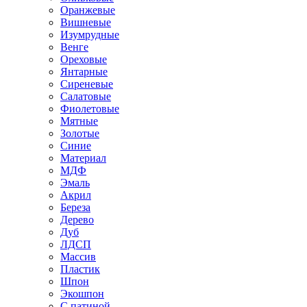
Оранжевые
Вишневые
Изумрудные
Венге
Ореховые
Янтарные
Сиреневые
Салатовые
Фиолетовые
Мятные
Золотые
Синие
Материал
МДФ
Эмаль
Акрил
Береза
Дерево
Дуб
ЛДСП
Массив
Пластик
Шпон
Экошпон
С патиной