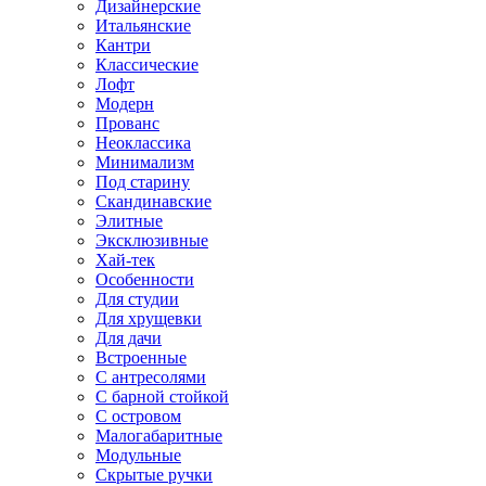
Дизайнерские
Итальянские
Кантри
Классические
Лофт
Модерн
Прованс
Неоклассика
Минимализм
Под старину
Скандинавские
Элитные
Эксклюзивные
Хай-тек
Особенности
Для студии
Для хрущевки
Для дачи
Встроенные
С антресолями
С барной стойкой
С островом
Малогабаритные
Модульные
Скрытые ручки