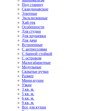
Минимализм
Под старину
Скандинавские
Элитные
Эксклюзивные
Хай-тек
Особенности
Для студии
Для хрущевки
Для дачи
Встроенные
С антресолями
С барной стойкой
С островом
Малогабаритные
Модульные
Скрытые ручки
Размер
Мини-кухни
Узкие
3 кв. м.
5 кв. м.
6 кв. м.
9 кв. м.
Все для кухни