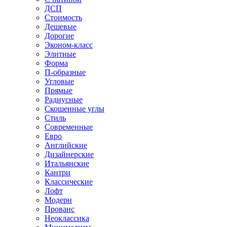
ДСП
Стоимость
Дешевые
Дорогие
Эконом-класс
Элитные
Форма
П-образные
Угловые
Прямые
Радиусные
Скошенные углы
Стиль
Современные
Евро
Английские
Дизайнерские
Итальянские
Кантри
Классические
Лофт
Модерн
Прованс
Неоклассика