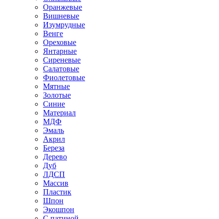
Оранжевые
Вишневые
Изумрудные
Венге
Ореховые
Янтарные
Сиреневые
Салатовые
Фиолетовые
Мятные
Золотые
Синие
Материал
МДФ
Эмаль
Акрил
Береза
Дерево
Дуб
ЛДСП
Массив
Пластик
Шпон
Экошпон
С патиной