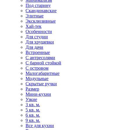
Минимализм
Под старину
Скандинавские
Элитные
Эксклюзивные
Хай-тек
Особенности
Для студии
Для хрущевки
Для дачи
Встроенные
С антресолями
С барной стойкой
С островом
Малогабаритные
Модульные
Скрытые ручки
Размер
Мини-кухни
Узкие
3 кв. м.
5 кв. м.
6 кв. м.
9 кв. м.
Все для кухни