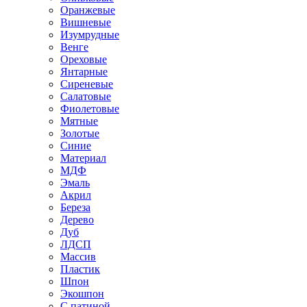
Оранжевые
Вишневые
Изумрудные
Венге
Ореховые
Янтарные
Сиреневые
Салатовые
Фиолетовые
Мятные
Золотые
Синие
Материал
МДФ
Эмаль
Акрил
Береза
Дерево
Дуб
ЛДСП
Массив
Пластик
Шпон
Экошпон
С патиной