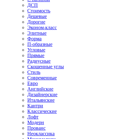
ДСП
Стоимость
Дешевые
Дорогие
Эконом-класс
Элитные
Форма
П-образные
Угловые
Прямые
Радиусные
Скошенные углы
Стиль
Современные
Евро
Английские
Дизайнерские
Итальянские
Кантри
Классические
Лофт
Модерн
Прованс
Неоклассика