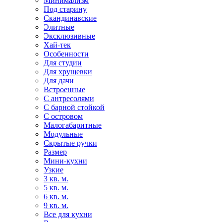
Минимализм
Под старину
Скандинавские
Элитные
Эксклюзивные
Хай-тек
Особенности
Для студии
Для хрущевки
Для дачи
Встроенные
С антресолями
С барной стойкой
С островом
Малогабаритные
Модульные
Скрытые ручки
Размер
Мини-кухни
Узкие
3 кв. м.
5 кв. м.
6 кв. м.
9 кв. м.
Все для кухни