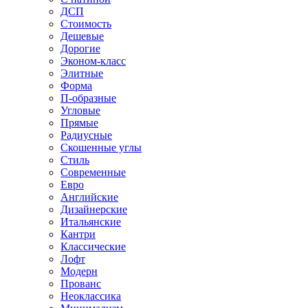
ДСП
Стоимость
Дешевые
Дорогие
Эконом-класс
Элитные
Форма
П-образные
Угловые
Прямые
Радиусные
Скошенные углы
Стиль
Современные
Евро
Английские
Дизайнерские
Итальянские
Кантри
Классические
Лофт
Модерн
Прованс
Неоклассика