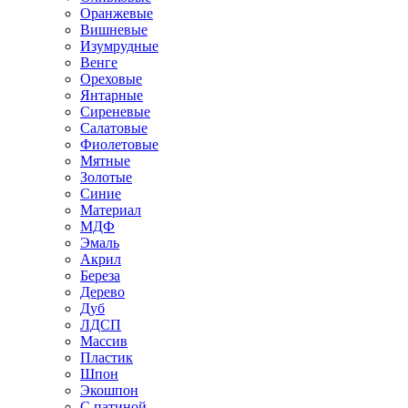
Оранжевые
Вишневые
Изумрудные
Венге
Ореховые
Янтарные
Сиреневые
Салатовые
Фиолетовые
Мятные
Золотые
Синие
Материал
МДФ
Эмаль
Акрил
Береза
Дерево
Дуб
ЛДСП
Массив
Пластик
Шпон
Экошпон
С патиной