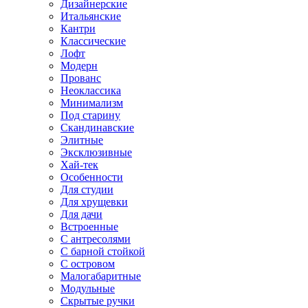
Дизайнерские
Итальянские
Кантри
Классические
Лофт
Модерн
Прованс
Неоклассика
Минимализм
Под старину
Скандинавские
Элитные
Эксклюзивные
Хай-тек
Особенности
Для студии
Для хрущевки
Для дачи
Встроенные
С антресолями
С барной стойкой
С островом
Малогабаритные
Модульные
Скрытые ручки