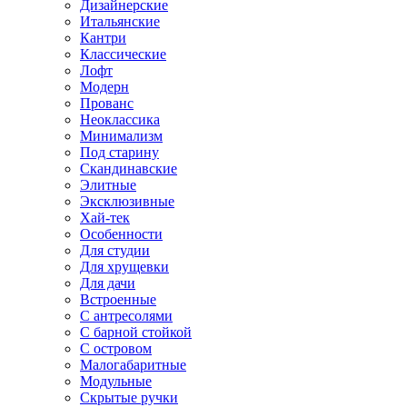
Дизайнерские
Итальянские
Кантри
Классические
Лофт
Модерн
Прованс
Неоклассика
Минимализм
Под старину
Скандинавские
Элитные
Эксклюзивные
Хай-тек
Особенности
Для студии
Для хрущевки
Для дачи
Встроенные
С антресолями
С барной стойкой
С островом
Малогабаритные
Модульные
Скрытые ручки