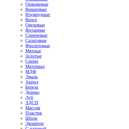
Оранжевые
Вишневые
Изумрудные
Венге
Ореховые
Янтарные
Сиреневые
Салатовые
Фиолетовые
Мятные
Золотые
Синие
Материал
МДФ
Эмаль
Акрил
Береза
Дерево
Дуб
ЛДСП
Массив
Пластик
Шпон
Экошпон
С патиной