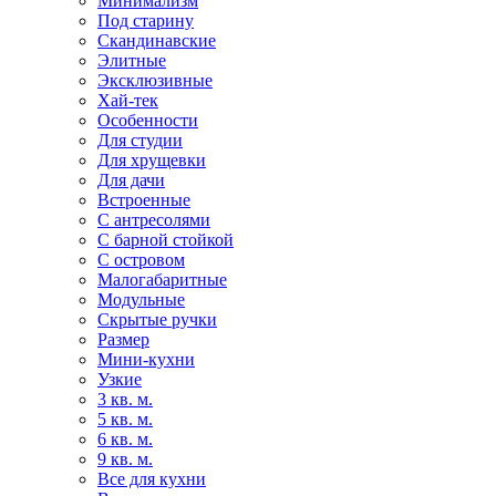
Минимализм
Под старину
Скандинавские
Элитные
Эксклюзивные
Хай-тек
Особенности
Для студии
Для хрущевки
Для дачи
Встроенные
С антресолями
С барной стойкой
С островом
Малогабаритные
Модульные
Скрытые ручки
Размер
Мини-кухни
Узкие
3 кв. м.
5 кв. м.
6 кв. м.
9 кв. м.
Все для кухни