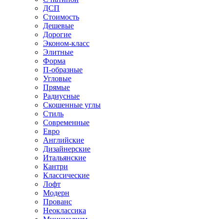
ДСП
Стоимость
Дешевые
Дорогие
Эконом-класс
Элитные
Форма
П-образные
Угловые
Прямые
Радиусные
Скошенные углы
Стиль
Современные
Евро
Английские
Дизайнерские
Итальянские
Кантри
Классические
Лофт
Модерн
Прованс
Неоклассика