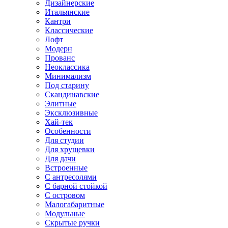
Дизайнерские
Итальянские
Кантри
Классические
Лофт
Модерн
Прованс
Неоклассика
Минимализм
Под старину
Скандинавские
Элитные
Эксклюзивные
Хай-тек
Особенности
Для студии
Для хрущевки
Для дачи
Встроенные
С антресолями
С барной стойкой
С островом
Малогабаритные
Модульные
Скрытые ручки