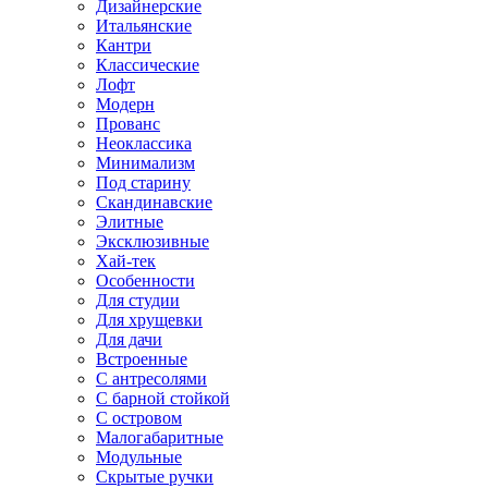
Дизайнерские
Итальянские
Кантри
Классические
Лофт
Модерн
Прованс
Неоклассика
Минимализм
Под старину
Скандинавские
Элитные
Эксклюзивные
Хай-тек
Особенности
Для студии
Для хрущевки
Для дачи
Встроенные
С антресолями
С барной стойкой
С островом
Малогабаритные
Модульные
Скрытые ручки