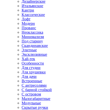
Дизайнерские
Итальянские
Кантри
Классические
Лофт
Модерн
Прованс
Неоклассика
Минимализм
Под старину
Скандинавские
Элитные
Эксклюзивные
Хай-тек
Особенности
Для студии
Для хрущевки
Для дачи
Встроенные
С антресолями
С барной стойкой
С островом
Малогабаритные
Модульные
Скрытые ручки