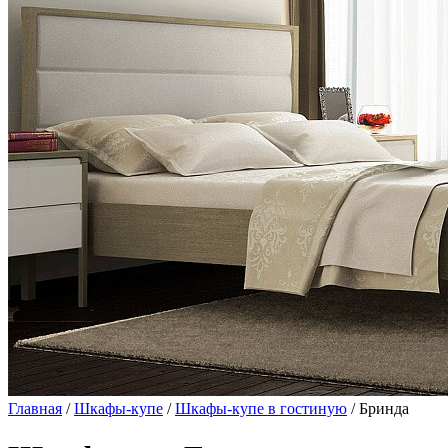
Главная
/
Шкафы-купе
/
Шкафы-купе в гостиную
/ Бринда