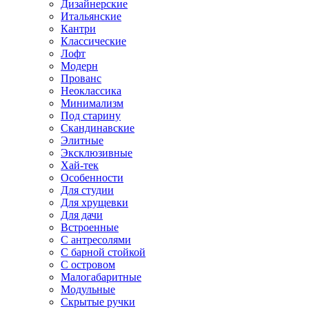
Дизайнерские
Итальянские
Кантри
Классические
Лофт
Модерн
Прованс
Неоклассика
Минимализм
Под старину
Скандинавские
Элитные
Эксклюзивные
Хай-тек
Особенности
Для студии
Для хрущевки
Для дачи
Встроенные
С антресолями
С барной стойкой
С островом
Малогабаритные
Модульные
Скрытые ручки