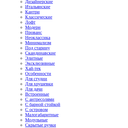
Дизайнерские
Итальянские
Кантри
Классические
Лофт
Модерн
Прованс
Неоклассика
Минимализм
Под старину
Скандинавские
Элитные
Эксклюзивные
Хай-тек
Особенности
Для студии
Для хрущевки
Для дачи
Встроенные
С антресолями
С барной стойкой
С островом
Малогабаритные
Модульные
Скрытые ручки