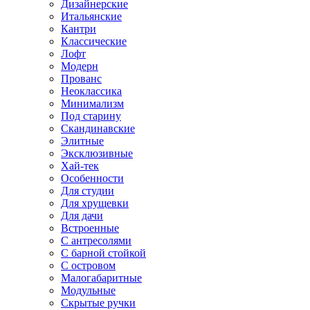
Дизайнерские
Итальянские
Кантри
Классические
Лофт
Модерн
Прованс
Неоклассика
Минимализм
Под старину
Скандинавские
Элитные
Эксклюзивные
Хай-тек
Особенности
Для студии
Для хрущевки
Для дачи
Встроенные
С антресолями
С барной стойкой
С островом
Малогабаритные
Модульные
Скрытые ручки