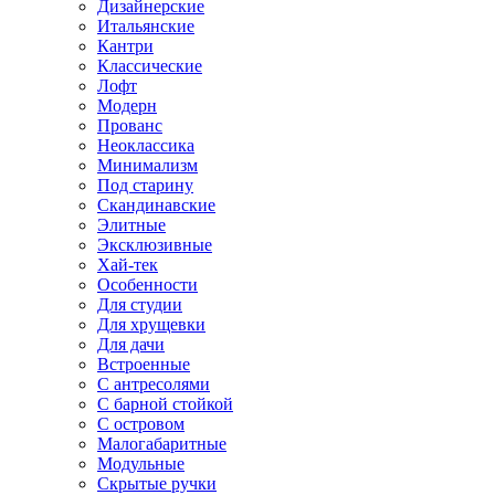
Дизайнерские
Итальянские
Кантри
Классические
Лофт
Модерн
Прованс
Неоклассика
Минимализм
Под старину
Скандинавские
Элитные
Эксклюзивные
Хай-тек
Особенности
Для студии
Для хрущевки
Для дачи
Встроенные
С антресолями
С барной стойкой
С островом
Малогабаритные
Модульные
Скрытые ручки