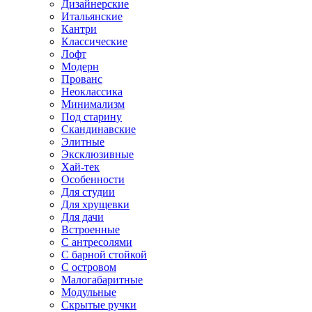
Дизайнерские
Итальянские
Кантри
Классические
Лофт
Модерн
Прованс
Неоклассика
Минимализм
Под старину
Скандинавские
Элитные
Эксклюзивные
Хай-тек
Особенности
Для студии
Для хрущевки
Для дачи
Встроенные
С антресолями
С барной стойкой
С островом
Малогабаритные
Модульные
Скрытые ручки