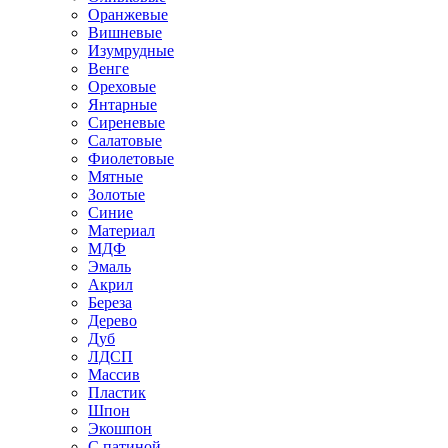
Оранжевые
Вишневые
Изумрудные
Венге
Ореховые
Янтарные
Сиреневые
Салатовые
Фиолетовые
Мятные
Золотые
Синие
Материал
МДФ
Эмаль
Акрил
Береза
Дерево
Дуб
ЛДСП
Массив
Пластик
Шпон
Экошпон
С патиной