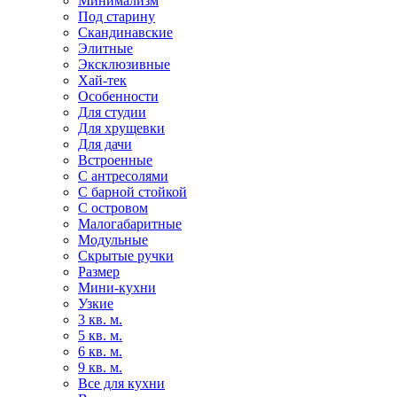
Минимализм
Под старину
Скандинавские
Элитные
Эксклюзивные
Хай-тек
Особенности
Для студии
Для хрущевки
Для дачи
Встроенные
С антресолями
С барной стойкой
С островом
Малогабаритные
Модульные
Скрытые ручки
Размер
Мини-кухни
Узкие
3 кв. м.
5 кв. м.
6 кв. м.
9 кв. м.
Все для кухни