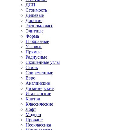
ДСП
Стоимость
Дешевые
Дорогие
Эконом-класс
Элитные
Форма
П-образные
Угловые
Прямые
Радиусные
Скошенные углы
Стиль
Современные
Евро
Английские
Дизайнерские
Итальянские
Кантри
Классические
Лофт
Модерн
Прованс
Неоклассика