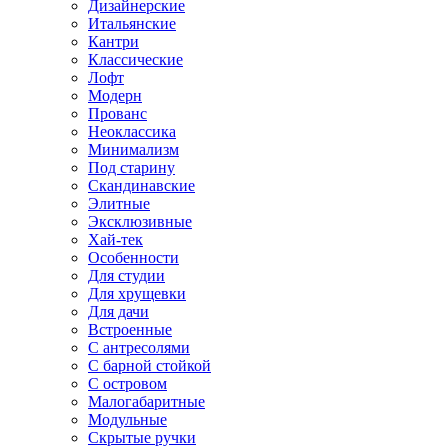
Дизайнерские
Итальянские
Кантри
Классические
Лофт
Модерн
Прованс
Неоклассика
Минимализм
Под старину
Скандинавские
Элитные
Эксклюзивные
Хай-тек
Особенности
Для студии
Для хрущевки
Для дачи
Встроенные
С антресолями
С барной стойкой
С островом
Малогабаритные
Модульные
Скрытые ручки