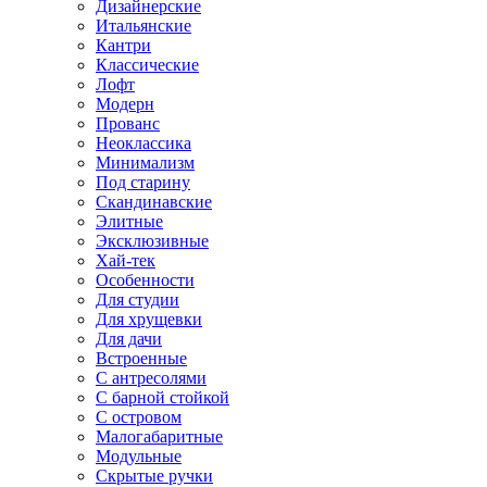
Дизайнерские
Итальянские
Кантри
Классические
Лофт
Модерн
Прованс
Неоклассика
Минимализм
Под старину
Скандинавские
Элитные
Эксклюзивные
Хай-тек
Особенности
Для студии
Для хрущевки
Для дачи
Встроенные
С антресолями
С барной стойкой
С островом
Малогабаритные
Модульные
Скрытые ручки