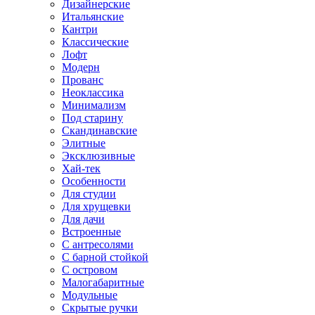
Дизайнерские
Итальянские
Кантри
Классические
Лофт
Модерн
Прованс
Неоклассика
Минимализм
Под старину
Скандинавские
Элитные
Эксклюзивные
Хай-тек
Особенности
Для студии
Для хрущевки
Для дачи
Встроенные
С антресолями
С барной стойкой
С островом
Малогабаритные
Модульные
Скрытые ручки