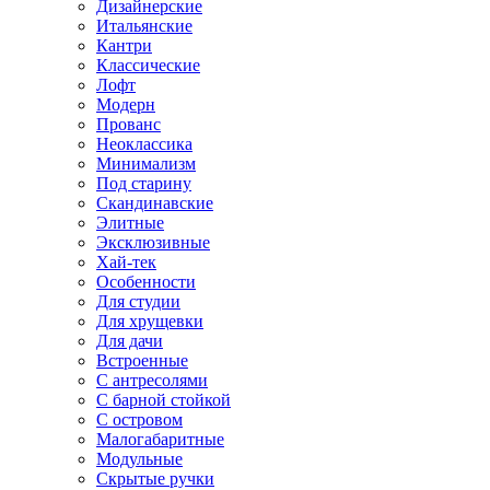
Дизайнерские
Итальянские
Кантри
Классические
Лофт
Модерн
Прованс
Неоклассика
Минимализм
Под старину
Скандинавские
Элитные
Эксклюзивные
Хай-тек
Особенности
Для студии
Для хрущевки
Для дачи
Встроенные
С антресолями
С барной стойкой
С островом
Малогабаритные
Модульные
Скрытые ручки