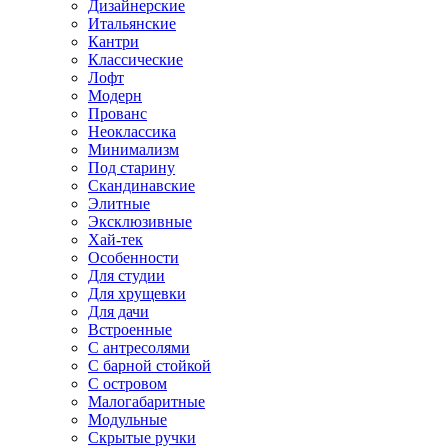
Дизайнерские
Итальянские
Кантри
Классические
Лофт
Модерн
Прованс
Неоклассика
Минимализм
Под старину
Скандинавские
Элитные
Эксклюзивные
Хай-тек
Особенности
Для студии
Для хрущевки
Для дачи
Встроенные
С антресолями
С барной стойкой
С островом
Малогабаритные
Модульные
Скрытые ручки