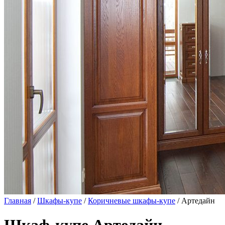
Главная
/
Шкафы-купе
/
Коричневые шкафы-купе
/ Артедайн