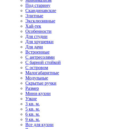
Минимализм
Под старину
Скандинавские
Элитные
Эксклюзивные
Хай-тек
Особенности
Для студии
Для хрущевки
Для дачи
Встроенные
С антресолями
С барной стойкой
С островом
Малогабаритные
Модульные
Скрытые ручки
Размер
Мини-кухни
Узкие
3 кв. м.
5 кв. м.
6 кв. м.
9 кв. м.
Все для кухни