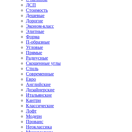
ДСП
Стоимость
Дешевые
Дорогие
Эконом-класс
Элитные
Форма
П-образные
Угловые
Прямые
Радиусные
Скошенные углы
Стиль
Современные
Евро
Английские
Дизайнерские
Итальянские
Кантри
Классические
Лофт
Модерн
Прованс
Неоклассика