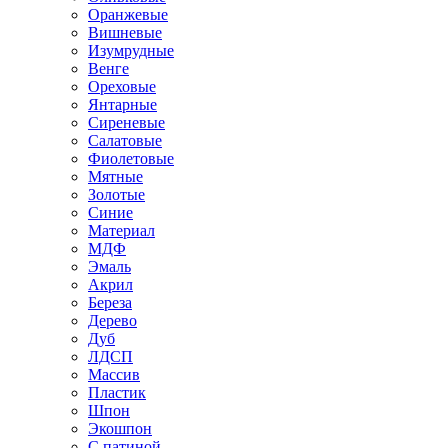
Оранжевые
Вишневые
Изумрудные
Венге
Ореховые
Янтарные
Сиреневые
Салатовые
Фиолетовые
Мятные
Золотые
Синие
Материал
МДФ
Эмаль
Акрил
Береза
Дерево
Дуб
ЛДСП
Массив
Пластик
Шпон
Экошпон
С патиной