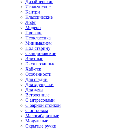
Дизайнерские
Итальянские
Кантри
Классические
Лофт
Модерн
Прованс
Неоклассика
Минимализм
Под старину
Скандинавские
Элитные
Эксклюзивные
Хай-тек
Особенности
Для студии
Для хрущевки
Для дачи
Встроенные
С антресолями
С барной стойкой
С островом
Малогабаритные
Модульные
Скрытые ручки