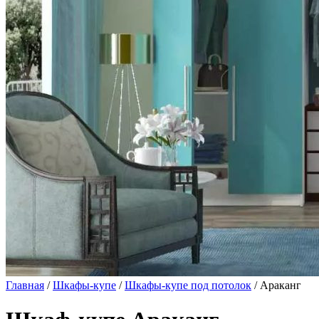
Главная
/
Шкафы-купе
/
Шкафы-купе под потолок
/ Араканг