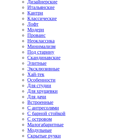
Дизайнерские
Итальянские
Кантри
Классические
Лофт
Модерн
Прованс
Неоклассика
Минимализм
Под старину
Скандинавские
Элитные
Эксклюзивные
Хай-тек
Особенности
Для студии
Для хрущевки
Для дачи
Встроенные
С антресолями
С барной стойкой
С островом
Малогабаритные
Модульные
Скрытые ручки