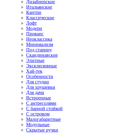
Дизайнерские
Итальянские
Кантри
Классические
Лофт
Модерн
Прованс
Неоклассика
Минимализм
Под старину
Скандинавские
Элитные
Эксклюзивные
Хай-тек
Особенности
Для студии
Для хрущевки
Для дачи
Встроенные
С антресолями
С барной стойкой
С островом
Малогабаритные
Модульные
Скрытые ручки