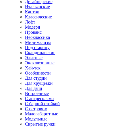
Дизайнерские
Итальянские
Кантри
Классические
Лофт
Модерн
Прованс
Неоклассика
Минимализм
Под старину
Скандинавские
Элитные
Эксклюзивные
Хай-тек
Особенности
Для студии
Для хрущевки
Для дачи
Встроенные
С антресолями
С барной стойкой
С островом
Малогабаритные
Модульные
Скрытые ручки