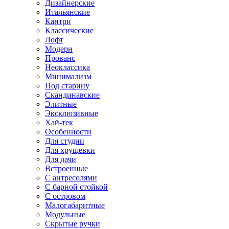
Дизайнерские
Итальянские
Кантри
Классические
Лофт
Модерн
Прованс
Неоклассика
Минимализм
Под старину
Скандинавские
Элитные
Эксклюзивные
Хай-тек
Особенности
Для студии
Для хрущевки
Для дачи
Встроенные
С антресолями
С барной стойкой
С островом
Малогабаритные
Модульные
Скрытые ручки