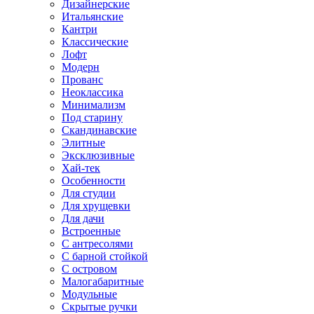
Дизайнерские
Итальянские
Кантри
Классические
Лофт
Модерн
Прованс
Неоклассика
Минимализм
Под старину
Скандинавские
Элитные
Эксклюзивные
Хай-тек
Особенности
Для студии
Для хрущевки
Для дачи
Встроенные
С антресолями
С барной стойкой
С островом
Малогабаритные
Модульные
Скрытые ручки