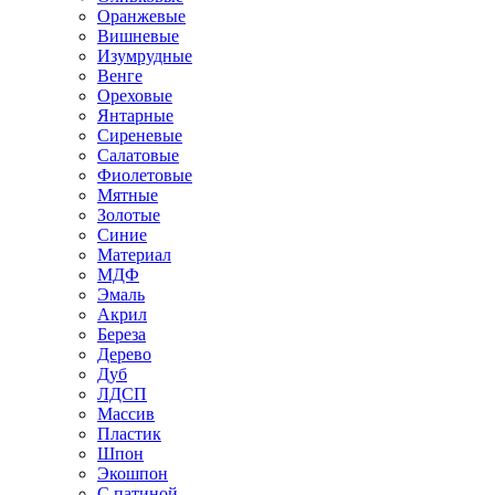
Оранжевые
Вишневые
Изумрудные
Венге
Ореховые
Янтарные
Сиреневые
Салатовые
Фиолетовые
Мятные
Золотые
Синие
Материал
МДФ
Эмаль
Акрил
Береза
Дерево
Дуб
ЛДСП
Массив
Пластик
Шпон
Экошпон
С патиной