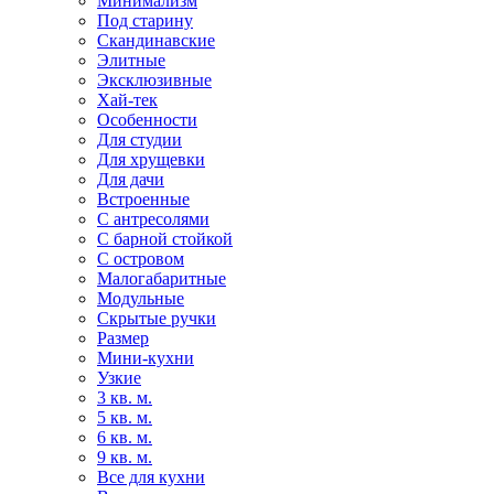
Минимализм
Под старину
Скандинавские
Элитные
Эксклюзивные
Хай-тек
Особенности
Для студии
Для хрущевки
Для дачи
Встроенные
С антресолями
С барной стойкой
С островом
Малогабаритные
Модульные
Скрытые ручки
Размер
Мини-кухни
Узкие
3 кв. м.
5 кв. м.
6 кв. м.
9 кв. м.
Все для кухни