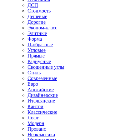
ДСП
Стоимость
Дешевые
Дорогие
Эконом-класс
Элитные
Форма
П-образные
Угловые
Прямые
Радиусные
Скошенные углы
Стиль
Современные
Евро
Английские
Дизайнерские
Итальянские
Кантри
Классические
Лофт
Модерн
Прованс
Неоклассика