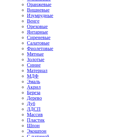
Оранжевые
Вишневые
Изумрудные
Венге
Ореховые
Янтарные
Сиреневые
Салатовые
Фиолетовые
Мятные
Золотые
Синие
Материал
МДФ
Эмаль
Акрил
Береза
Дерево
Дуб
ЛДСП
Массив
Пластик
Шпон
Экошпон
С патиной