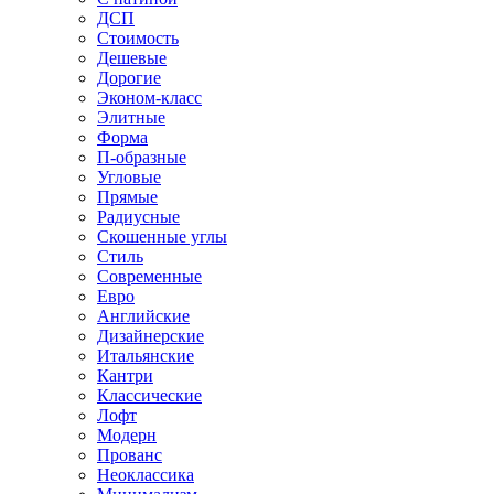
ДСП
Стоимость
Дешевые
Дорогие
Эконом-класс
Элитные
Форма
П-образные
Угловые
Прямые
Радиусные
Скошенные углы
Стиль
Современные
Евро
Английские
Дизайнерские
Итальянские
Кантри
Классические
Лофт
Модерн
Прованс
Неоклассика