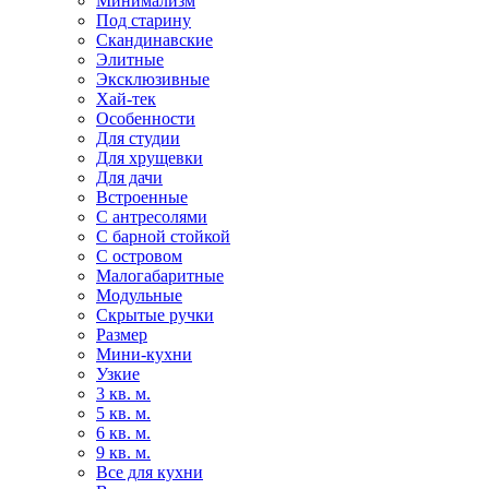
Минимализм
Под старину
Скандинавские
Элитные
Эксклюзивные
Хай-тек
Особенности
Для студии
Для хрущевки
Для дачи
Встроенные
С антресолями
С барной стойкой
С островом
Малогабаритные
Модульные
Скрытые ручки
Размер
Мини-кухни
Узкие
3 кв. м.
5 кв. м.
6 кв. м.
9 кв. м.
Все для кухни