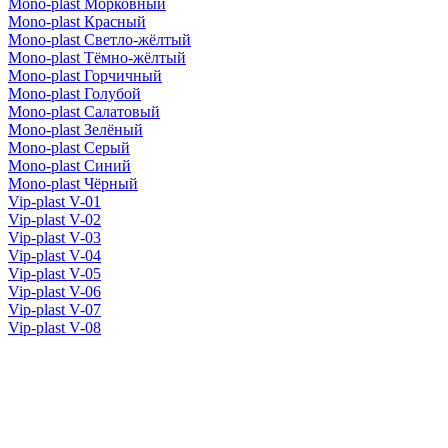
Mono-plast Морковный
Mono-plast Красный
Mono-plast Светло-жёлтый
Mono-plast Тёмно-жёлтый
Mono-plast Горчичный
Mono-plast Голубой
Mono-plast Салатовый
Mono-plast Зелёный
Mono-plast Серый
Mono-plast Синий
Mono-plast Чёрный
Vip-plast V-01
Vip-plast V-02
Vip-plast V-03
Vip-plast V-04
Vip-plast V-05
Vip-plast V-06
Vip-plast V-07
Vip-plast V-08