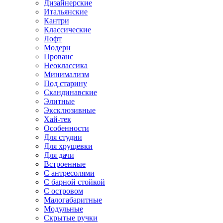
Дизайнерские
Итальянские
Кантри
Классические
Лофт
Модерн
Прованс
Неоклассика
Минимализм
Под старину
Скандинавские
Элитные
Эксклюзивные
Хай-тек
Особенности
Для студии
Для хрущевки
Для дачи
Встроенные
С антресолями
С барной стойкой
С островом
Малогабаритные
Модульные
Скрытые ручки