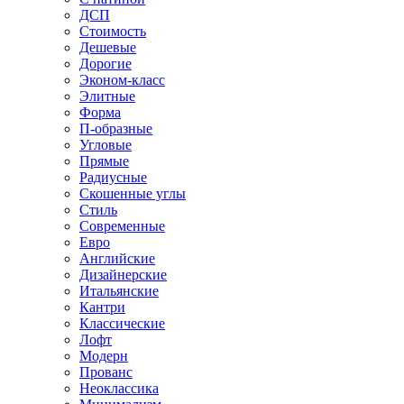
ДСП
Стоимость
Дешевые
Дорогие
Эконом-класс
Элитные
Форма
П-образные
Угловые
Прямые
Радиусные
Скошенные углы
Стиль
Современные
Евро
Английские
Дизайнерские
Итальянские
Кантри
Классические
Лофт
Модерн
Прованс
Неоклассика