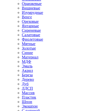
Оранжевые
Вишневые
Изумрудные
Венге
Ореховые
Янтарные
Сиреневые
Салатовые
Фиолетовые
Мятные
Золотые
Синие
Материал
МДФ
Эмаль
Акрил
Береза
Дерево
Дуб
ЛДСП
Массив
Пластик
Шпон
Экошпон
С патиной