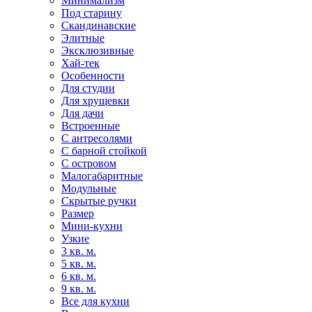
Минимализм
Под старину
Скандинавские
Элитные
Эксклюзивные
Хай-тек
Особенности
Для студии
Для хрущевки
Для дачи
Встроенные
С антресолями
С барной стойкой
С островом
Малогабаритные
Модульные
Скрытые ручки
Размер
Мини-кухни
Узкие
3 кв. м.
5 кв. м.
6 кв. м.
9 кв. м.
Все для кухни