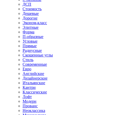
ДСП
Стоимость
Дешевые
Дорогие
Эконом-класс
Элитные
Форма
П-образные
Угловые
Прямые
Радиусные
Скошенные углы
Стиль
Современные
Евро
Английские
Дизайнерские
Итальянские
Кантри
Классические
Лофт
Модерн
Прованс
Неоклассика