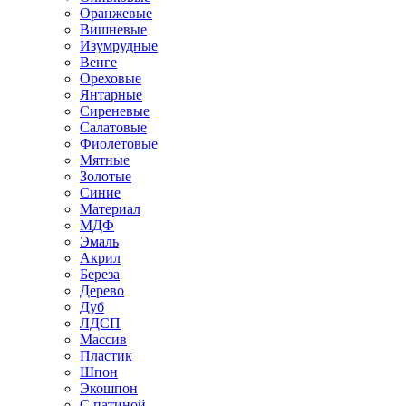
Оранжевые
Вишневые
Изумрудные
Венге
Ореховые
Янтарные
Сиреневые
Салатовые
Фиолетовые
Мятные
Золотые
Синие
Материал
МДФ
Эмаль
Акрил
Береза
Дерево
Дуб
ЛДСП
Массив
Пластик
Шпон
Экошпон
С патиной