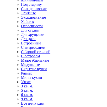
Минимализм
Под старину
Скандинавские
Элитные
Эксклюзивные
Хай-тек
Особенности
Для студии
Для хрущевки
Для дачи
Встроенные
С антресолями
С барной стойкой
С островом
Малогабаритные
Модульные
Скрытые ручки
Размер
Мини-кухни
Узкие
3 кв. м.
5 кв. м.
6 кв. м.
9 кв. м.
Все для кухни