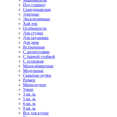
Минимализм
Под старину
Скандинавские
Элитные
Эксклюзивные
Хай-тек
Особенности
Для студии
Для хрущевки
Для дачи
Встроенные
С антресолями
С барной стойкой
С островом
Малогабаритные
Модульные
Скрытые ручки
Размер
Мини-кухни
Узкие
3 кв. м.
5 кв. м.
6 кв. м.
9 кв. м.
Все для кухни