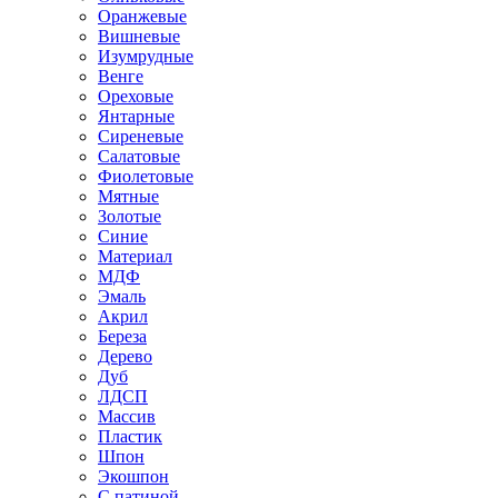
Оранжевые
Вишневые
Изумрудные
Венге
Ореховые
Янтарные
Сиреневые
Салатовые
Фиолетовые
Мятные
Золотые
Синие
Материал
МДФ
Эмаль
Акрил
Береза
Дерево
Дуб
ЛДСП
Массив
Пластик
Шпон
Экошпон
С патиной