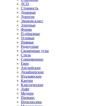
ДСП
Стоимость
Дешевые
Дорогие
Эконом-класс
Элитные
Форма
П-образные
Угловые
Прямые
Радиусные
Скошенные углы
Стиль
Современные
Евро
Английские
Дизайнерские
Итальянские
Кантри
Классические
Лофт
Модерн
Прованс
Неоклассика