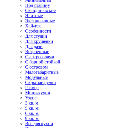
Минимализм
Под старину
Скандинавские
Элитные
Эксклюзивные
Хай-тек
Особенности
Для студии
Для хрущевки
Для дачи
Встроенные
С антресолями
С барной стойкой
С островом
Малогабаритные
Модульные
Скрытые ручки
Размер
Мини-кухни
Узкие
3 кв. м.
5 кв. м.
6 кв. м.
9 кв. м.
Все для кухни