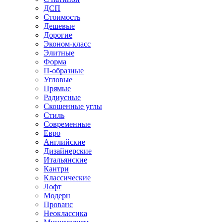
ДСП
Стоимость
Дешевые
Дорогие
Эконом-класс
Элитные
Форма
П-образные
Угловые
Прямые
Радиусные
Скошенные углы
Стиль
Современные
Евро
Английские
Дизайнерские
Итальянские
Кантри
Классические
Лофт
Модерн
Прованс
Неоклассика