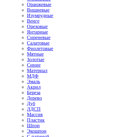
Оранжевые
Вишневые
Изумрудные
Венге
Ореховые
Янтарные
Сиреневые
Салатовые
Фиолетовые
Мятные
Золотые
Синие
Материал
МДФ
Эмаль
Акрил
Береза
Дерево
Дуб
ЛДСП
Массив
Пластик
Шпон
Экошпон
С патиной